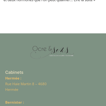
Cabinets
Hermée :
Rue Haie Martin 8 – 4680
Hermée
Bernister :